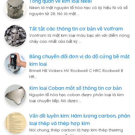
Tổng quan về kim loại Nikel
Niken là một nguyên tố hóa học có ký hiệu Ni và số
nguyên tử 28. Nó là một …
Tất tật các thông tin cơ bản về Volfram
Vonfram là một kim loại màu bạc xỉn với điểm nóng
chảy cao nhất của bất kỳ …
Bảng chuyển đổi đơn vị đo độ cứng bề mặt
kim loại
Brinell HB Vickers HV Rockwell C HRC Rockwell B
HR…
Kim loại Coban một số thông tin cơ bản
Nguyên tố hóa học coban được phân loại là kim
loại chuyển tiếp. Nó được …
Vấn đề luyện kim: Hàm lượng carbon, phân
loại thép và thép hợp kim
Nói chung, thép carbon là hợp kim thép thương