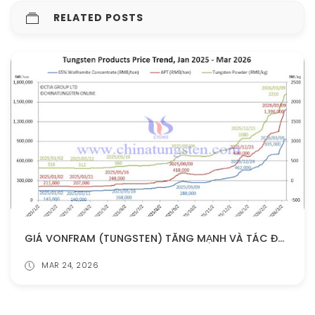
RELATED POSTS
GIÁ VONFRAM (TUNGSTEN) TĂNG MẠNH VÀ TÁC ĐỘNG ĐẾN DỊCH VỤ PHỤC HỒI CHI TIẾT CƠ KHÍ
MAR 24, 2026