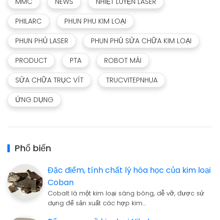
MMC
NEWS
NHIỆT LUYỆN LASER
PHILARC
PHUN PHU KIM LOẠI
PHUN PHỦ LASER
PHUN PHỦ SỬA CHỮA KIM LOẠI
PRODUCT
PTA
ROBOT MÀI
SỬA CHỮA TRỤC VÍT
TRUCVITEPNHUA
ỨNG DỤNG
Phổ biến
Đặc điểm, tính chất lý hóa học của kim loại
Coban
Cobalt là một kim loại sáng bóng, dễ vỡ, được sử
dụng để sản xuất các hợp kim…