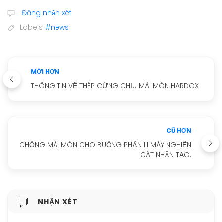
Đăng nhận xét
Labels
#news
MỚI HƠN
THÔNG TIN VỀ THÉP CỨNG CHỊU MÀI MÒN HARDOX
CŨ HƠN
CHỐNG MÀI MÒN CHO BUỒNG PHÂN LI MÁY NGHIỀN
CÁT NHÂN TẠO.
NHẬN XÉT