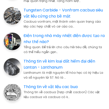
mại quan trọng nhất. Tăng hàm lượ…
Tungsten Carbide - Vonfram cacbua siêu
vật liệu cứng cho bề mặt
Cacbua vonfram, một thành viên quan trọng của
lớp các hợp chất vô cơ của ca…
Điện trong nhà máy nhiệt điện được tạo ra
như thế nào?
Tổng quan. Để trả lời cho câu hỏi tiêu đề, chúng ta
có thể hiểu ngắn gọn…
Thông tin về kim loại đất hiếm đại diện
Lantan - Lanthanum
Lanthanum là một nguyên tố hóa học có ký hiệu La
và số nguyên tử 57. Nó là …
Thông tin về vật liệu cac bua
Thông tin về cacbua (hợp chất cacbon) Các vật
liệu cacbua và cacbua có k…