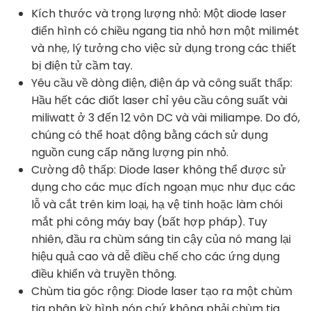
Kích thước và trọng lượng nhỏ: Một diode laser
điển hình có chiều ngang tia nhỏ hơn một milimét
và nhẹ, lý tưởng cho việc sử dụng trong các thiết
bị điện tử cầm tay.
Yêu cầu về dòng điện, điện áp và công suất thấp:
Hầu hết các điốt laser chỉ yêu cầu công suất vài
miliwatt ở 3 đến 12 vôn DC và vài miliampe. Do đó,
chúng có thể hoạt động bằng cách sử dụng
nguồn cung cấp năng lượng pin nhỏ.
Cường độ thấp: Diode laser không thể được sử
dụng cho các mục đích ngoạn mục như đục các
lỗ và cắt trên kim loại, hạ vệ tinh hoặc làm chói
mắt phi công máy bay (bất hợp pháp). Tuy
nhiên, đầu ra chùm sáng tin cậy của nó mang lại
hiệu quả cao và dễ điều chế cho các ứng dụng
điều khiển và truyền thông.
Chùm tia góc rộng: Diode laser tạo ra một chùm
tia phân kỳ hình nón chứ không phải chùm tia