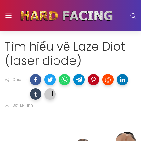
Tìm hiểu về Laze Diot
(laser diode)
Chia sẻ
Bởi
Lê Tình