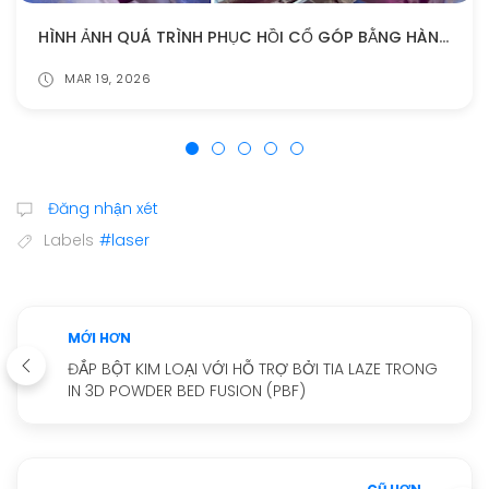
HÌNH ẢNH QUÁ TRÌNH PHỤC HỒI CỔ GÓP BẰNG HÀN PHỦ LASER CLADDING
MAR 19, 2026
Đăng nhận xét
Labels
#laser
MỚI HƠN
ĐẮP BỘT KIM LOẠI VỚI HỖ TRỢ BỞI TIA LAZE TRONG
IN 3D POWDER BED FUSION (PBF)