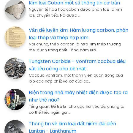
Kim loại Coban một số thông tin cơ bản
Nguyên tố hóa học coban được phân loại là kim
loại chuyển tiếp. Nó được …
Vấn đề luyện kim: Hàm lượng carbon, phân
loại thép và thép hợp kim
Nói chung, thép carbon là hợp kim thép thương
mại quan trọng nhất. Tăng hàm lượ…
Tungsten Carbide - Vonfram cacbua siêu
vật liệu cứng cho bề mặt
Cacbua vonfram, một thành viên quan trọng của
lớp các hợp chất vô cơ của ca…
Điện trong nhà máy nhiệt điện được tạo ra
như thế nào?
Tổng quan. Để trả lời cho câu hỏi tiêu đề, chúng ta
có thể hiểu ngắn gọn…
Thông tin về kim loại đất hiếm đại diện
Lantan - Lanthanum