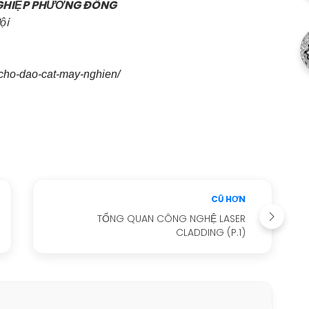
GHIỆP PHƯƠNG ĐÔNG
ội
t-cho-dao-cat-may-nghien/
CŨ HƠN
TỔNG QUAN CÔNG NGHỆ LASER
CLADDING (P.1)