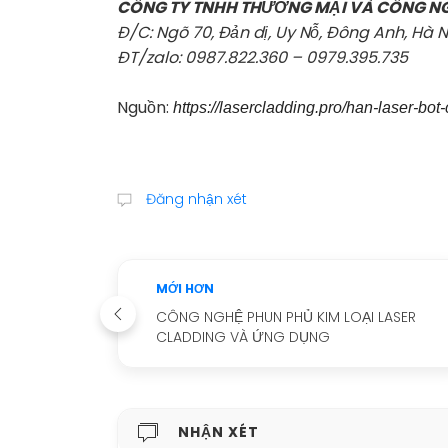
CÔNG TY TNHH THƯƠNG MẠI VÀ CÔNG N
Đ/C: Ngõ 70, Đản dị, Uy Nỗ, Đông Anh, Hà N
ĐT/zalo: 0987.822.360 – 0979.395.735
Nguồn:
https://lasercladding.pro/han-laser-bo
Đăng nhận xét
MỚI HƠN
CÔNG NGHỆ PHUN PHỦ KIM LOẠI LASER
CLADDING VÀ ỨNG DỤNG
NHẬN XÉT