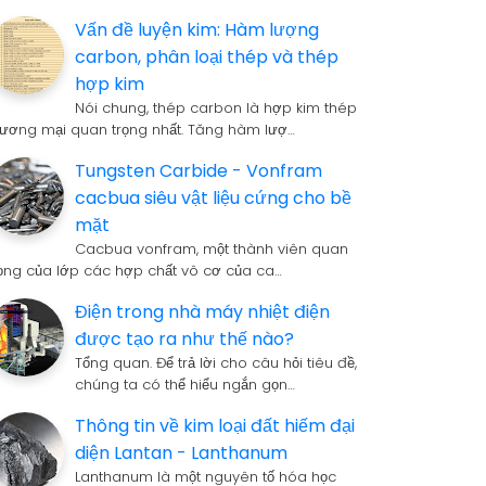
Vấn đề luyện kim: Hàm lượng
carbon, phân loại thép và thép
hợp kim
Nói chung, thép carbon là hợp kim thép
hương mại quan trọng nhất. Tăng hàm lượ…
Tungsten Carbide - Vonfram
cacbua siêu vật liệu cứng cho bề
mặt
Cacbua vonfram, một thành viên quan
rọng của lớp các hợp chất vô cơ của ca…
Điện trong nhà máy nhiệt điện
được tạo ra như thế nào?
Tổng quan. Để trả lời cho câu hỏi tiêu đề,
chúng ta có thể hiểu ngắn gọn…
Thông tin về kim loại đất hiếm đại
diện Lantan - Lanthanum
Lanthanum là một nguyên tố hóa học