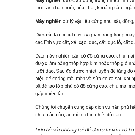
Máy nghiền
được sử dụng trong nhiều lĩnh v
thức ăn chăn nuôi, hóa chất, khoáng sản, ngàn
Máy nghiền
xử lý vật liệu cứng như sắt, đồng
Dao cắt
là chi tiết cực kỳ quan trọng trong má
các lĩnh vực cắt, xẻ, cạo, đục, cắt, đục lỗ, cắt
Dao máy nghiền cần có độ cứng cao, chịu mài 
được làm bằng thép hợp kim hoặc thép gió nh
lưỡi dao. Sau đó được nhiệt luyện để tăng độ 
hiệu để chống mài mòn và sửa chữa sau khi b
bít để tạo lớp phủ có độ cứng cao, chịu mài mòn
gấp nhiều lần.
Chúng tôi chuyên cung cấp dịch vụ hàn phủ hà
chịu mài mòn, ăn mòn, chịu nhiệt độ cao…
Liên hệ với chúng tôi để được tư vấn và hỗ 