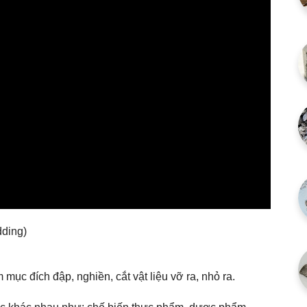
ding)
 mục đích đập, nghiền, cắt vật liệu vỡ ra, nhỏ ra.