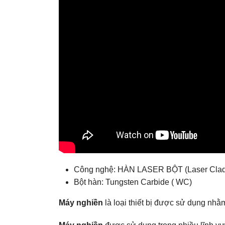
Công nghệ: HÀN LASER BỘT (Laser Clad
Bột hàn: Tungsten Carbide ( WC)
Máy nghiền
là loại thiết bị được sử dụng nhằm