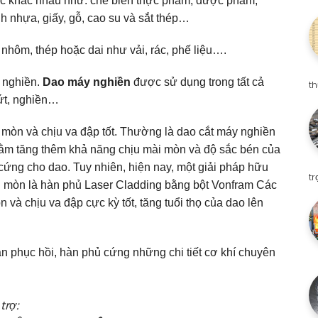
ực khác nhau như: chế biến thực phẩm, dược phẩm,
h nhựa, giấy, gỗ, cao su và sắt thép…
, nhôm, thép hoặc dai như vải, rác, phế liệu….
y nghiền.
Dao máy nghiền
được sử dụng trong tất cả
t
 đứt, nghiền…
mòn và chịu va đập tốt. Thường là dao cắt máy nghiền
ằm tăng thêm khả năng chịu mài mòn và độ sắc bén của
cứng cho dao. Tuy nhiên, hiện nay, một giải pháp hữu
t
ị mòn là hàn phủ Laser Cladding bằng bột Vonfram Các
 và chịu va đập cực kỳ tốt, tăng tuổi thọ của dao lên
n phục hồi, hàn phủ cứng những chi tiết cơ khí chuyên
trợ: