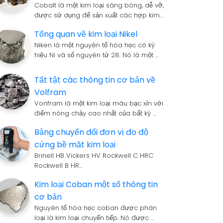
Cobalt là một kim loại sáng bóng, dễ vỡ,
được sử dụng để sản xuất các hợp kim…
Tổng quan về kim loại Nikel
Niken là một nguyên tố hóa học có ký
hiệu Ni và số nguyên tử 28. Nó là một …
Tất tật các thông tin cơ bản về
Volfram
Vonfram là một kim loại màu bạc xỉn với
điểm nóng chảy cao nhất của bất kỳ …
Bảng chuyển đổi đơn vị đo độ
cứng bề mặt kim loại
Brinell HB Vickers HV Rockwell C HRC
Rockwell B HR…
Kim loại Coban một số thông tin
cơ bản
Nguyên tố hóa học coban được phân
loại là kim loại chuyển tiếp. Nó được …