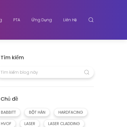
g
PTA
Ứng Dụng
Liên Hệ
Tìm kiếm
Chủ đề
BABBITT
BỘT HÀN
HARDFACING
HVOF
LASER
LASER CLADDING