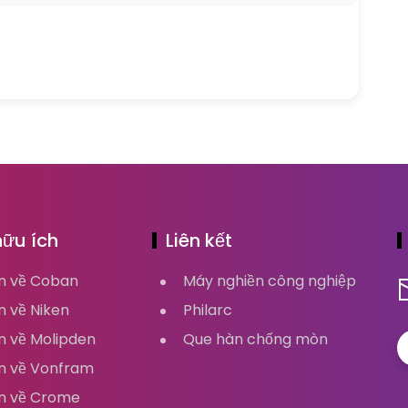
hữu ích
Liên kết
in về Coban
Máy nghiền công nghiệp
n về Niken
Philarc
n về Molipden
Que hàn chống mòn
in về Vonfram
in về Crome