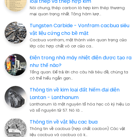
loại thép và thép hợp kim
Nói chung, thép carbon là hợp kim thép thương
mại quan trọng nhất. Tăng hàm lượ…
Tungsten Carbide - Vonfram cacbua siêu
vật liệu cứng cho bề mặt
Cacbua vonfram, một thành viên quan trọng của
lớp các hợp chất vô cơ của ca…
Điện trong nhà máy nhiệt điện được tạo ra
như thế nào?
Tổng quan. Để trả lời cho câu hỏi tiêu đề, chúng ta
có thể hiểu ngắn gọn…
Thông tin về kim loại đất hiếm đại diện
Lantan - Lanthanum
Lanthanum là một nguyên tố hóa học có ký hiệu La
và số nguyên tử 57. Nó là …
Thông tin về vật liệu cac bua
Thông tin về cacbua (hợp chất cacbon) Các vật
liệu cacbua và cacbua có k…