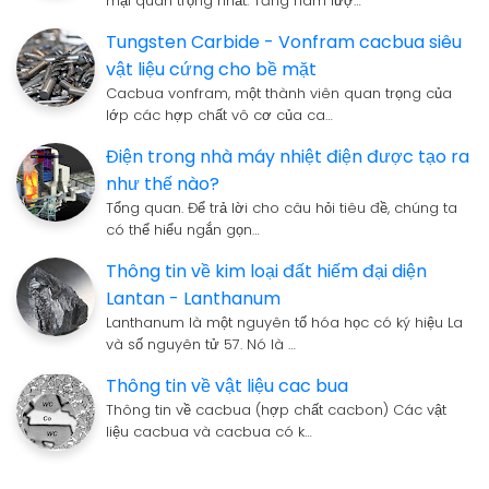
mại quan trọng nhất. Tăng hàm lượ…
Tungsten Carbide - Vonfram cacbua siêu
vật liệu cứng cho bề mặt
Cacbua vonfram, một thành viên quan trọng của
lớp các hợp chất vô cơ của ca…
Điện trong nhà máy nhiệt điện được tạo ra
như thế nào?
Tổng quan. Để trả lời cho câu hỏi tiêu đề, chúng ta
có thể hiểu ngắn gọn…
Thông tin về kim loại đất hiếm đại diện
Lantan - Lanthanum
Lanthanum là một nguyên tố hóa học có ký hiệu La
và số nguyên tử 57. Nó là …
Thông tin về vật liệu cac bua
Thông tin về cacbua (hợp chất cacbon) Các vật
liệu cacbua và cacbua có k…