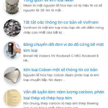
Tổng quan về kim loại Nikel
Niken là một nguyên tố hóa học có ký hiệu Ni và số
nguyên tử 28. Nó là một …
Tất tật các thông tin cơ bản về Volfram
Vonfram là một kim loại màu bạc xỉn với điểm nóng
chảy cao nhất của bất kỳ …
Bảng chuyển đổi đơn vị đo độ cứng bề mặt
kim loại
Brinell HB Vickers HV Rockwell C HRC Rockwell B
HR…
Kim loại Coban một số thông tin cơ bản
Nguyên tố hóa học coban được phân loại là kim
loại chuyển tiếp. Nó được …
Vấn đề luyện kim: Hàm lượng carbon, phân
loại thép và thép hợp kim
Nói chung, thép carbon là hợp kim thép thương