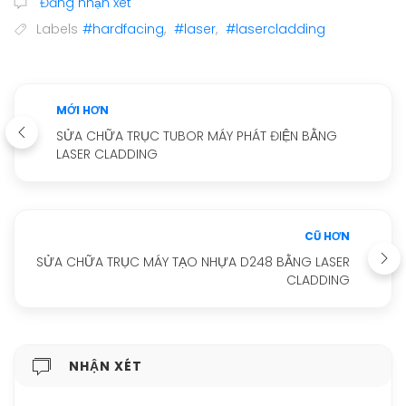
Đăng nhận xét
Labels
#hardfacing
,
#laser
,
#lasercladding
MỚI HƠN
SỬA CHỮA TRỤC TUBOR MÁY PHÁT ĐIỆN BẰNG
LASER CLADDING
CŨ HƠN
SỬA CHỮA TRỤC MÁY TẠO NHỰA D248 BẰNG LASER
CLADDING
NHẬN XÉT