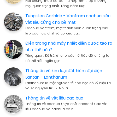
Nói chung, thép carbon là hợp kim thép thương
mại quan trọng nhất. Tăng hàm lượ…
Tungsten Carbide - Vonfram cacbua siêu
vật liệu cứng cho bề mặt
Cacbua vonfram, một thành viên quan trọng của
lớp các hợp chất vô cơ của ca…
Điện trong nhà máy nhiệt điện được tạo ra
như thế nào?
Tổng quan. Để trả lời cho câu hỏi tiêu đề, chúng ta
có thể hiểu ngắn gọn…
Thông tin về kim loại đất hiếm đại diện
Lantan - Lanthanum
Lanthanum là một nguyên tố hóa học có ký hiệu La
và số nguyên tử 57. Nó là …
Thông tin về vật liệu cac bua
Thông tin về cacbua (hợp chất cacbon) Các vật
liệu cacbua và cacbua có k…