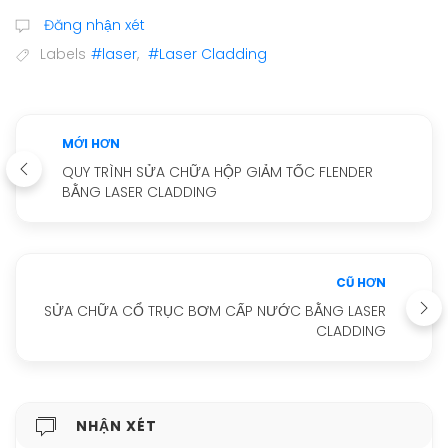
Đăng nhận xét
Labels
#laser
,
#Laser Cladding
MỚI HƠN
QUY TRÌNH SỬA CHỮA HỘP GIẢM TỐC FLENDER
BẰNG LASER CLADDING
CŨ HƠN
SỬA CHỮA CỔ TRỤC BƠM CẤP NƯỚC BẰNG LASER
CLADDING
NHẬN XÉT