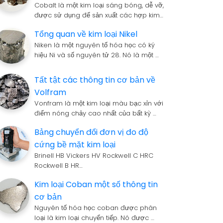
Cobalt là một kim loại sáng bóng, dễ vỡ,
được sử dụng để sản xuất các hợp kim…
Tổng quan về kim loại Nikel
Niken là một nguyên tố hóa học có ký
hiệu Ni và số nguyên tử 28. Nó là một …
Tất tật các thông tin cơ bản về
Volfram
Vonfram là một kim loại màu bạc xỉn với
điểm nóng chảy cao nhất của bất kỳ …
Bảng chuyển đổi đơn vị đo độ
cứng bề mặt kim loại
Brinell HB Vickers HV Rockwell C HRC
Rockwell B HR…
Kim loại Coban một số thông tin
cơ bản
Nguyên tố hóa học coban được phân
loại là kim loại chuyển tiếp. Nó được …