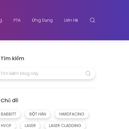
g
PTA
Ứng Dụng
Liên Hệ
Tìm kiếm
Chủ đề
BABBITT
BỘT HÀN
HARDFACING
HVOF
LASER
LASER CLADDING