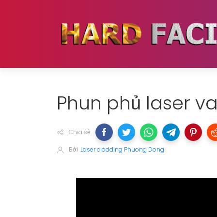
Phun phủ laser v
Chia sẻ
Bởi
Laser cladding Phuong Dong