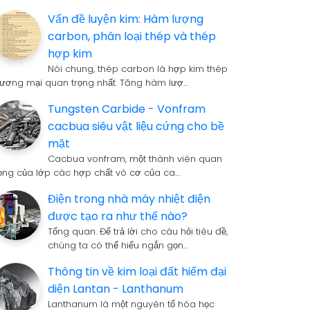
Vấn đề luyện kim: Hàm lượng
carbon, phân loại thép và thép
hợp kim
Nói chung, thép carbon là hợp kim thép
hương mại quan trọng nhất. Tăng hàm lượ…
Tungsten Carbide - Vonfram
cacbua siêu vật liệu cứng cho bề
mặt
Cacbua vonfram, một thành viên quan
rọng của lớp các hợp chất vô cơ của ca…
Điện trong nhà máy nhiệt điện
được tạo ra như thế nào?
Tổng quan. Để trả lời cho câu hỏi tiêu đề,
chúng ta có thể hiểu ngắn gọn…
Thông tin về kim loại đất hiếm đại
diện Lantan - Lanthanum
Lanthanum là một nguyên tố hóa học