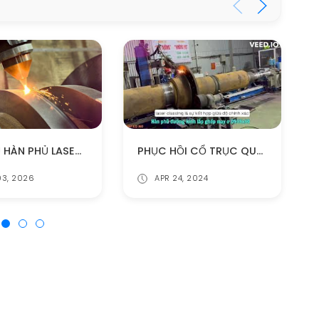
PHỤC HỒI CỔ TRỤC QUẠT 11 TẤN BẰNG LASER CLADDING
DỊCH VỤ HÀN PHỦ LASER CLADDING TẠI VIỆT NAM
APR 24, 2024
3, 2026