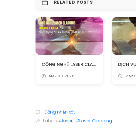
RELATED POSTS
CÔNG NGHỆ LASER CLADDING TẠI VIỆT NAM – THỰC TRẠNG VÀ XU HƯỚNG PHÁT TRIỂN
MAR 09, 2026
MAR 0
Đăng nhận xét
Labels
#laser
,
#Laser Cladding