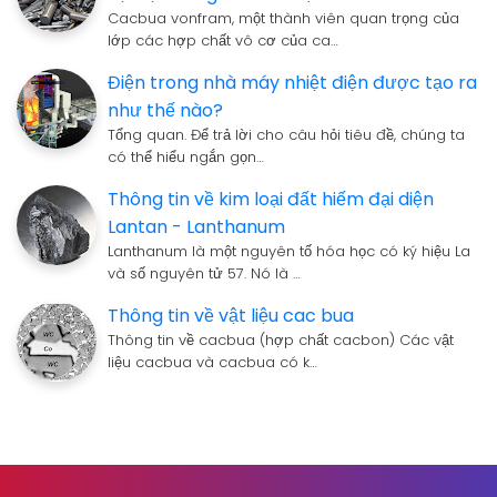
Cacbua vonfram, một thành viên quan trọng của
lớp các hợp chất vô cơ của ca…
Điện trong nhà máy nhiệt điện được tạo ra
như thế nào?
Tổng quan. Để trả lời cho câu hỏi tiêu đề, chúng ta
có thể hiểu ngắn gọn…
Thông tin về kim loại đất hiếm đại diện
Lantan - Lanthanum
Lanthanum là một nguyên tố hóa học có ký hiệu La
và số nguyên tử 57. Nó là …
Thông tin về vật liệu cac bua
Thông tin về cacbua (hợp chất cacbon) Các vật
liệu cacbua và cacbua có k…