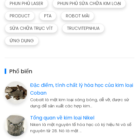
PHUN PHỦ LASER
PHUN PHỦ SỬA CHỮA KIM LOẠI
PRODUCT
PTA
ROBOT MÀI
SỬA CHỮA TRỤC VÍT
TRUCVITEPNHUA
ỨNG DỤNG
Phổ biến
Đặc điểm, tính chất lý hóa học của kim loại
Coban
Cobalt là một kim loại sáng bóng, dễ vỡ, được sử
dụng để sản xuất các hợp kim…
Tổng quan về kim loại Nikel
Niken là một nguyên tố hóa học có ký hiệu Ni và số
nguyên tử 28. Nó là một …