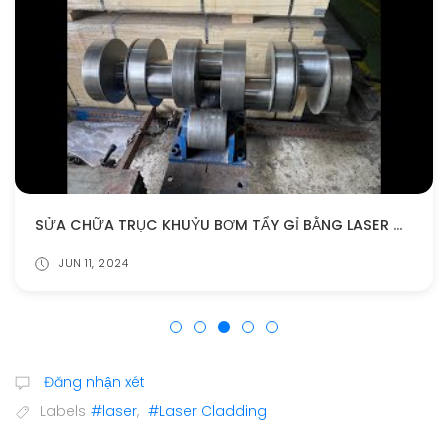
SỬA CHỮA TRỤC KHUỶU BƠM TẨY GỈ BẰNG LASER CLADDING
JUN 11, 2024
Đăng nhận xét
Labels
#laser
,
#Laser Cladding