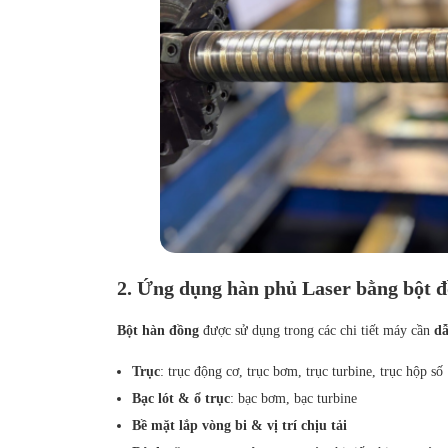
2. Ứng dụng hàn phủ Laser bằng bột 
Bột hàn đồng
được sử dụng trong các chi tiết máy cần
dẫ
Trục
: trục động cơ, trục bơm, trục turbine, trục hộp số
Bạc lót & ổ trục
: bạc bơm, bạc turbine
Bề mặt lắp vòng bi & vị trí chịu tải