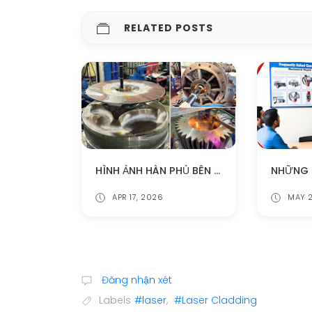
RELATED POSTS
HÌNH ẢNH HÀN PHỦ BÊN TRONG LỖ BẰNG CÔNG NGHỆ LASER CLADDING (P2)
APR 17, 2026
MAY 2
Đăng nhận xét
Labels
#laser
,
#Laser Cladding