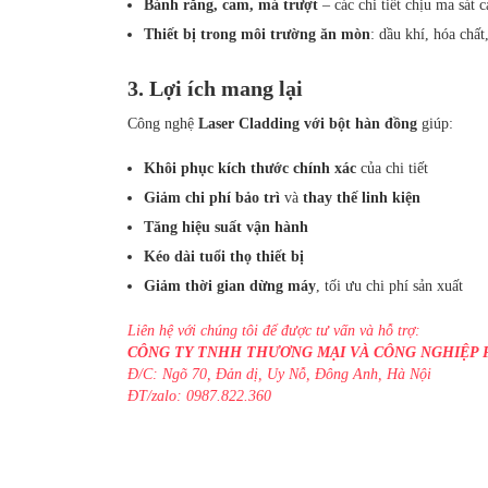
Bánh răng, cam, má trượt
– các chi tiết chịu ma sát c
Thiết bị trong môi trường ăn mòn
: dầu khí, hóa chất
3. Lợi ích mang lại
Công nghệ
Laser Cladding với bột hàn đồng
giúp:
Khôi phục kích thước chính xác
của chi tiết
Giảm chi phí bảo trì
và
thay thế linh kiện
Tăng hiệu suất vận hành
Kéo dài tuổi thọ thiết bị
Giảm thời gian dừng máy
, tối ưu chi phí sản xuất
Liên hệ với chúng tôi để được tư vấn và hỗ trợ:
CÔNG TY TNHH THƯƠNG MẠI VÀ CÔNG NGHIỆP
Đ/C: Ngõ 70, Đản dị, Uy Nỗ, Đông Anh, Hà Nội
ĐT/zalo: 0987.822.360