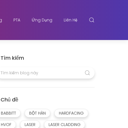
g
PTA
Ứng Dụng
Liên Hệ
Tìm kiếm
Chủ đề
BABBITT
BỘT HÀN
HARDFACING
HVOF
LASER
LASER CLADDING