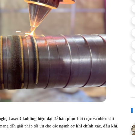
nghệ Laser Cladding hiện đại
để
hàn phục hồi trục
và nhiều
chi
 mang đến giải pháp tối ưu cho các ngành
cơ khí chính xác, dầu khí,