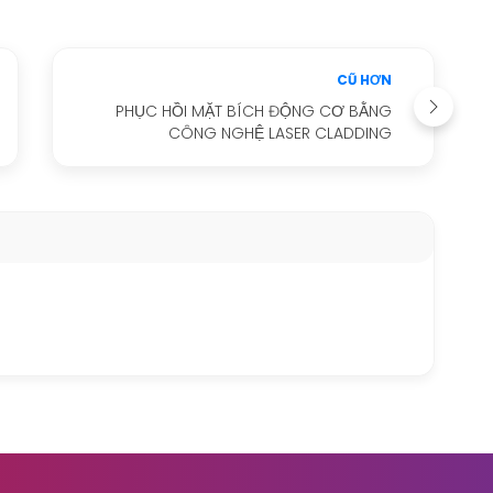
CŨ HƠN
PHỤC HỒI MẶT BÍCH ĐỘNG CƠ BẰNG
CÔNG NGHỆ LASER CLADDING