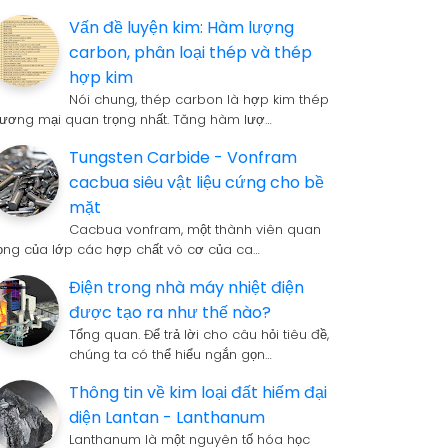
Vấn đề luyện kim: Hàm lượng
carbon, phân loại thép và thép
hợp kim
Nói chung, thép carbon là hợp kim thép
hương mại quan trọng nhất. Tăng hàm lượ…
Tungsten Carbide - Vonfram
cacbua siêu vật liệu cứng cho bề
mặt
Cacbua vonfram, một thành viên quan
rọng của lớp các hợp chất vô cơ của ca…
Điện trong nhà máy nhiệt điện
được tạo ra như thế nào?
Tổng quan. Để trả lời cho câu hỏi tiêu đề,
chúng ta có thể hiểu ngắn gọn…
Thông tin về kim loại đất hiếm đại
diện Lantan - Lanthanum
Lanthanum là một nguyên tố hóa học