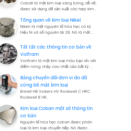
Cobalt là một kim loại sáng bóng, dễ vỡ,
được sử dụng để sản xuất các hợp kim…
Tổng quan về kim loại Nikel
Niken là một nguyên tố hóa học có ký
hiệu Ni và số nguyên tử 28. Nó là một …
Tất tật các thông tin cơ bản về
Volfram
Vonfram là một kim loại màu bạc xỉn với
điểm nóng chảy cao nhất của bất kỳ …
Bảng chuyển đổi đơn vị đo độ
cứng bề mặt kim loại
Brinell HB Vickers HV Rockwell C HRC
Rockwell B HR…
Kim loại Coban một số thông tin
cơ bản
Nguyên tố hóa học coban được phân
loại là kim loại chuyển tiếp. Nó được …