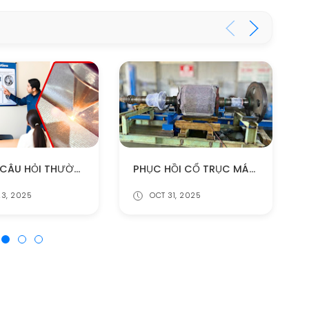
NHỮNG CÂU HỎI THƯỜNG GẶP VỀ CÔNG NGHỆ LASER CLADDING (FAQ) (PHẦN 1)
PHỤC HỒI CỔ TRỤC MÁY PHÁT ĐIỆN BỊ MÒN SÂU BẰNG CÔNG NGHỆ LASER CLADDING – GIẢI PHÁP TỐI ƯU NHẤT HIỆN NAY
3, 2025
OCT 31, 2025