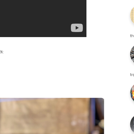
t
i:
t