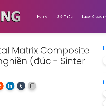
Home
Giới Thiệu
Laser Claddin
al Matrix Composite
ghiền (đúc - Sinter