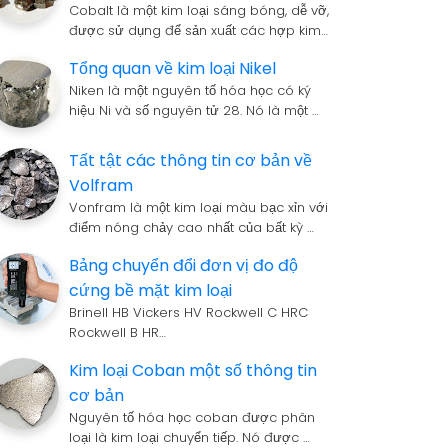
Cobalt là một kim loại sáng bóng, dễ vỡ,
được sử dụng để sản xuất các hợp kim…
Tổng quan về kim loại Nikel
Niken là một nguyên tố hóa học có ký
hiệu Ni và số nguyên tử 28. Nó là một …
Tất tật các thông tin cơ bản về
Volfram
Vonfram là một kim loại màu bạc xỉn với
điểm nóng chảy cao nhất của bất kỳ …
Bảng chuyển đổi đơn vị đo độ
cứng bề mặt kim loại
Brinell HB Vickers HV Rockwell C HRC
Rockwell B HR…
Kim loại Coban một số thông tin
cơ bản
Nguyên tố hóa học coban được phân
loại là kim loại chuyển tiếp. Nó được …