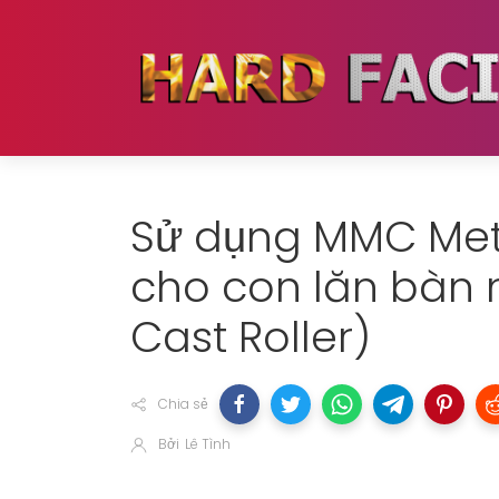
Sử dụng MMC Met
cho con lăn bàn n
Cast Roller)
Chia sẻ
Bởi
Lê Tình