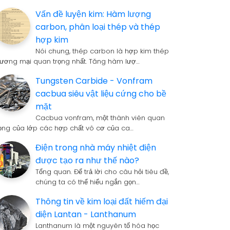
Vấn đề luyện kim: Hàm lượng
carbon, phân loại thép và thép
hợp kim
Nói chung, thép carbon là hợp kim thép
hương mại quan trọng nhất. Tăng hàm lượ…
Tungsten Carbide - Vonfram
cacbua siêu vật liệu cứng cho bề
mặt
Cacbua vonfram, một thành viên quan
rọng của lớp các hợp chất vô cơ của ca…
Điện trong nhà máy nhiệt điện
được tạo ra như thế nào?
Tổng quan. Để trả lời cho câu hỏi tiêu đề,
chúng ta có thể hiểu ngắn gọn…
Thông tin về kim loại đất hiếm đại
diện Lantan - Lanthanum
Lanthanum là một nguyên tố hóa học