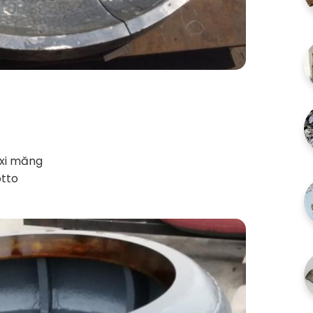
 xi măng
otto