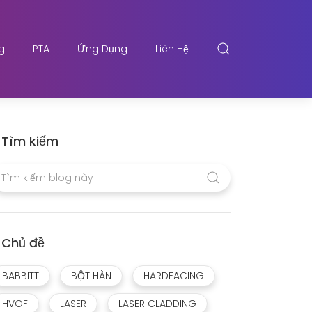
g
PTA
Ứng Dụng
Liên Hệ
Tìm kiếm
Chủ đề
BABBITT
BỘT HÀN
HARDFACING
HVOF
LASER
LASER CLADDING